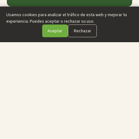
Usamos cookies para analizar el tráfico de esta web y mejorar tu
experiencia. Puedes aceptar o rechazar su uso.
Aceptar
Rechazar
INCLUIDO EN TU ESTANCIA
Nuestras instalaciones
El Albergue de la Piedra, en el Camino de Santiago, es
pequeño y de ambiente familiar. Hay un total de 24 plazas
distribuidas en habitaciones privadas y compartidas. Las
sábanas están limpias en todas las camas a diario y los
colchones son de látex para asegurar un buen descanso.
Hay calefacción y agua caliente, que funcionan con una
caldera ecológica de pellet. Y las duchas tienen
hidromasaje para las piernas cansadas.