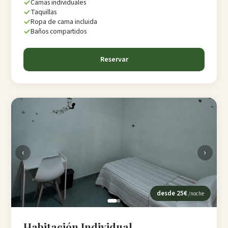
Camas individuales
Taquillas
Ropa de cama incluida
Baños compartidos
Reservar
‹
›
desde
25
€
/noche
Habitación Individual