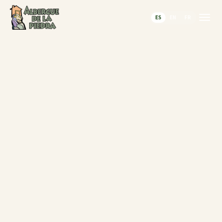
ES
EN
FR